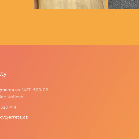
ty
gmannova 1437, 500 02
ec Králové
 523 414
ov@arreta.cz