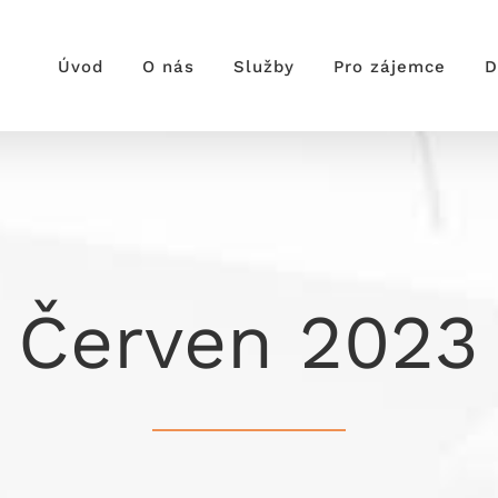
Úvod
O nás
Služby
Pro zájemce
D
Červen 2023