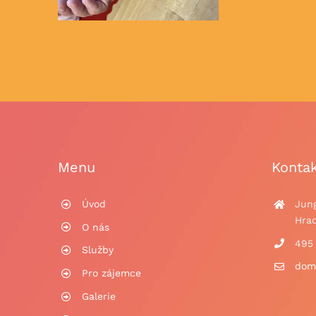
Menu
Kontak
Úvod
Jun
Hrad
O nás
495
Služby
dom
Pro zájemce
Galerie