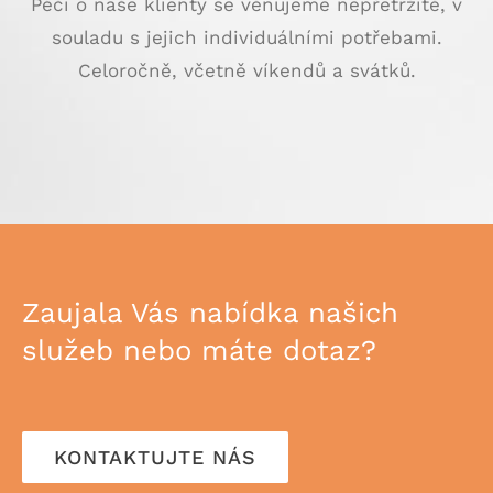
Péči o naše klienty se věnujeme nepřetržitě, v
souladu s jejich individuálními potřebami.
Celoročně, včetně víkendů a svátků.
Zaujala Vás nabídka našich
služeb nebo máte dotaz?
KONTAKTUJTE NÁS