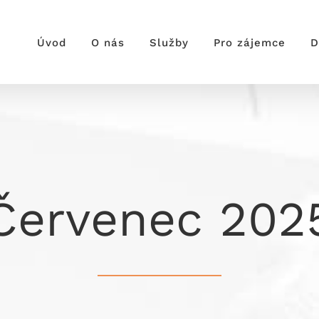
Úvod
O nás
Služby
Pro zájemce
D
Červenec 202