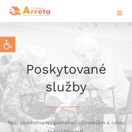
Přeskočit
na
obsah
Open toolbar
Poskytované
služby
Naši zaměstnanci pomáhají uživatelům s celou
řadou činností.