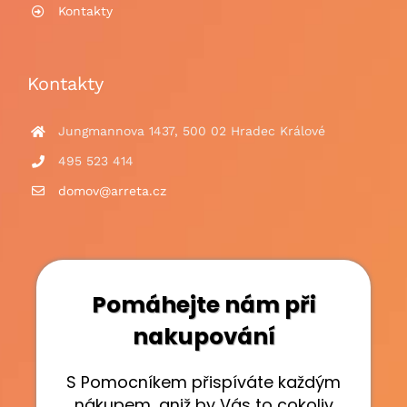
Kontakty
Kontakty
Jungmannova 1437, 500 02 Hradec Králové
495 523 414
domov@arreta.cz